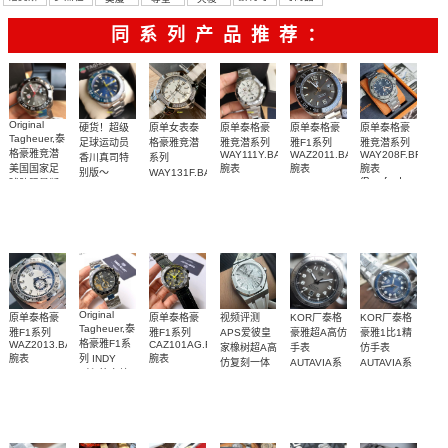
彼
牌/原单
同系列产品推荐：
Original
硬货！超级
原单女表泰
原单泰格豪
原单泰格豪
原单泰格豪
Tagheuer,泰
足球运动员
格豪雅竞潜
雅竞潜系列
雅F1系列
雅竞潜系列
格豪雅竞潜
WAY111Y.BA0928
WAZ2011.BA0842
WAY208F.BF0638
香川真司特
系列
美国国家足
腕表
腕表
腕表
别版～
WAY131F.BA0914，
(Bamford
球队限量版
Original
WAY131P.BA0748
Watch 限量
男装腕表
Tagheuer,泰
手表
版)
格豪雅竞潜
系列机械表
Original
原单泰格豪
原单泰格豪
视频评测
KOR厂泰格
KOR厂泰格
Tagheuer,泰
雅F1系列
雅F1系列
APS爱彼皇
豪雅超A高仿
豪雅1比1精
格豪雅F1系
WAZ2013.BA0842
CAZ101AG.FC8304
家橡树超A高
手表
仿手表
腕表
列 INDY
腕表
仿复刻一体
AUTAVIA系
AUTAVIA系
（印第安纳
机
列
列
天然橡胶表
一表三带，
一表三带，
波利斯500
15500ST.OO.1220ST.04
WBE5114.EB0173
WBE5116.EB0173
赛车联名
橡胶表带
带白面很美
腕表
简易拆卸，
腕表
简易拆卸，
款）石英表
2800
2800
4400
3700
3500
～质感爆炸
瑞士机芯，
瑞士机芯，
赞喔
赞喔