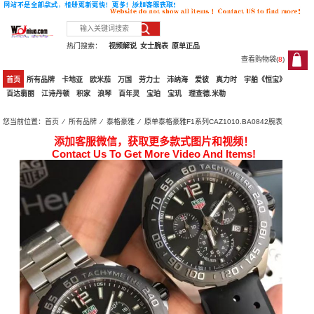
热门搜索：
视频解说
女士腕表
原单正品
查看购物袋(
8
)
8
首页
所有品牌
卡地亚
欧米茄
万国
劳力士
沛纳海
爱彼
真力时
宇舶《恒宝》
百达翡丽
江诗丹顿
积家
浪琴
百年灵
宝珀
宝玑
理查德.米勒
您当前位置：
首页
⁄
所有品牌
⁄
泰格豪雅
⁄ 原单泰格豪雅F1系列CAZ1010.BA0842腕表
添加客服微信，获取更多款式图片和视频！
Contact Us To Get More Video And Items!