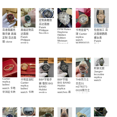
Submariner)
Replica
watch
定制高奢款
百达翡丽
Patek
PPM Rolex
包金加工 百
百達翡麗克
高端定制百
卡地亚蓝气
Philippe
Daytona
Nautilus
达翡丽鹦鹉
隆手錶 高端
达翡丽
球 Cartier
Hidden
replica
Patek
replica
螺女表
定制 百达翡
Edition
watch
Philippe
watch
Moissan
Patek
5711/111P-
丽 clone
replica
WJBB0033
Diamond
Philippe
Patek
001 百達翡
watches
Replica
卡地亞藍氣
replica
Philippe
5711/113P-
麗高仿手錶
Watch
watch
球高仿手錶
replica
001腕表百
7118/1R-
腕表
watches
腕表
010腕表
達翡麗復刻
5723/112R-
001腕表
手錶
积家北宸
Jaeger-
lecoultre
replica
Cartier
BBF宇舶手
BBF宇舶
THB劳力士
卡地亚浴缸
watch
replica
BIG BANG
Cartier
Q9078640
錶 復刻 BIG
日志31
ladies'
Hublot
replica
積家高仿手
BANG
m278271-
watch 卡地
replica
ladies'
Hublot
0028勞力士
錶腕表
watches 高
亚浴缸卡地
watch 卡地
replica
高仿手錶腕
watch
仿手錶
亞 復刻手錶
亞高仿手錶
441.NM.1171.RX
表
441.CI.1171.RX
WJBA0067
WGBA0070
腕表
腕表
腕表
腕表