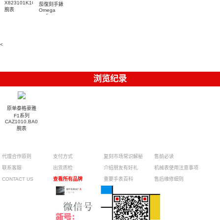
X823101K1C1S1
茄復刻手錶
腕表
Omega
replica
watches
217.30.42.21.01.001
腕表
<
浏览纪录
原单泰格豪雅
F1系列
CAZ1010.BA0842
腕表
代理合作原则
支付方式
复刻市场常识解秘
售前必读
联系客服
出货质检
介绍朋友有好礼
机械表使用注意事项
CONTACT US
查看所有品牌
重要手表百科
售后维修细则