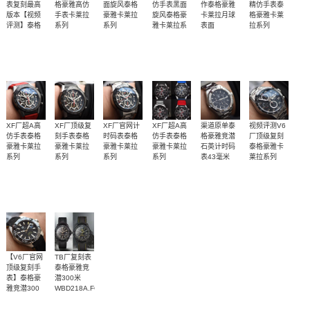
表复刻最高
格豪雅高仿
面旋风泰格
仿手表黑面
作泰格豪雅
精仿手表泰
版本【视频
手表卡莱拉
豪雅卡莱拉
旋风泰格豪
卡莱拉月球
格豪雅卡莱
评测】泰格
系列
系列
雅卡莱拉系
表面
拉系列
CAR201W.BA0714
CAR201Z.FT6046
CAR201J.FT6087
CAR2A1T.FT6052
豪雅复刻最
列
独家视频评
XF新品力作
搭载XF全新
搭载XF全新
XF新品力作
四面可选，
腕表
腕表
腕表
腕表
CAR201Z.BA0714
好的厂
测
－泰格豪雅
定制机芯，
腕表
定制机芯，
月球表面
钢带胶带均
3200
2900-3000
3100
3200
3100
工厂调价2900-3000
卡莱拉之“运
机芯相似度
机芯相似度
可
动气质咖”
比上一代机
比上一代机
芯提升
芯提升
50％，走时
50％，走时
稳定性提升
稳定性提升
XF厂超A高
XF厂顶级复
XF厂官网计
XF厂超A高
渠道原单泰
视频评测V6
仿手表泰格
刻手表泰格
时码表泰格
仿手表泰格
格豪雅竞潜
厂顶级复刻
20％
20％
豪雅卡莱拉
豪雅卡莱拉
豪雅卡莱拉
豪雅卡莱拉
石英计时码
泰格豪雅卡
系列
系列
系列
系列
表43毫米
莱拉系列
CAR2A1Z.FT6050
CAR2A1Z.FT6044
CAR2A1W.BA0703
CAY1110.BA0927
CV2A10.BA0796
CAR2A1W.BA0703，
四面可选，
四面可选，
四面可选，
四面可选，
原单TAG 专
独家视频评
腕表
腕表
腕表
腕表
腕表
CAR2A1T.FT6052，
钢带胶带均
钢带胶带均
钢带胶带均
钢带胶带均
柜同品质
测
CAR2A1Z.FT6044
腕表
3000
3100
工厂调价2900-3000
工厂调价2900-3000
工厂调价2900-3000
工厂调价2900-3000
可
可
可
可
【V6厂官网
TB厂复刻表
顶级复刻手
泰格豪雅竞
表】泰格豪
潜300米
雅竞潜300
WBD218A.FC6445，
米
WBD218C.FC6447，
V6Factory，
三面可选
WAY201A.FT6069
WBD218B.FC6446