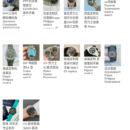
PPF百达翡
vs沛纳海
丽星空
Panerai
Submariner
6104R-001
replica
高仿手錶
客定劳力士
改装定制包
PPF江诗丹
包金定制百
watch
Patek
双历日志表
金真钻加工
顿纵横四海
达翡丽Patek
PAM01698
Philippe
Vacheron
Philippe
沛納海高仿
面18K包厚
劳力士迪通
replica
Constantin
replica
手錶
金加工定制
拿 Rolex
watches 腕
4500V/210A-
watches 百
PAM1698
Daytona
勞力士包金
B128
表
達翡麗高仿
replica
腕表
Replica
復刻手錶
watch
手錶
watch 高仿
Rolex
custom gold
5711/113P-
replica
手錶表
and
001腕表
watch
diamonds
m126508-
0003腕表
高端定制理
高端定制 爱
DIF 帝舵碧
VS 劳力士
查米尔高仿
彼復刻手錶
Audemars
湾54 型
41蚝式恒动
手錶 RM27-
高级定制包
百达翡丽
Piguet
Tudor
Rolex
05 replica
AQUANAUT
金真钻
replica
replica
Oyster
watch
Patek
Patek
watches
watch
Perpetual
Richard
Philippe
Philippe
26579CB.OO.1225CB.01
M79000-
replica
Mille RM 27-
Gold-plated
replica
腕表
watch
0001 高仿手
real
05腕表
watch百达翡
m134303-
diamonds
錶腕表
0001高仿手
丽
Replica
watch
AQUANAUT
錶腕表
5268/461G-
5267/200A-
001包金真
011復刻手錶
钻 腕表
腕表
原单 百年灵
VS 欧米茄海
专业系列
马600 歐米