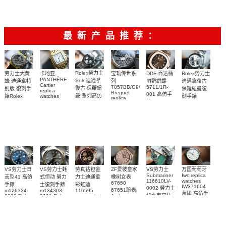
腕表
新品来袭
腕表
2700
2800
最新产品推荐：
Rolex勞力士
劳力士大黄
卡地亚
宝玑传世系
DDF 百达翡
Rolex勞力士
PANTHÈRE
Solo迪通拿
蜂 迪通拿特
列
丽鹦鹉螺
迪通拿復古
Cartier
7057BB/G9/9W6
5711/1R-
復古 保羅紐
别版 復刻手
保羅紐曼復
replica
Breguet
001 高仿手
曼 系列高仿
錶Rolex
watches
刻手錶
replica
WJPN0016
錶 Patek
Bumblebee
Rolex Paul
復刻手錶
watches 寶
blaken
Philippe
Newman
卡地亞復刻
璣高仿手錶
Daytona
Nautilus
replica
手錶 腕表
Replica
replica
watch
腕表
Watch
watch
VS劳力士日
VS劳力士蚝
劳真钻包金
ZF爱彼皇家
VS劳力士
万国葡萄牙
Submariner
Iwc replica
志型41 高仿
式恒动 勞力
力士迪通拿
橡树女表
116610LV-
watches
67650
手錶
士復刻手錶
彩虹迪
IW371604
0002 勞力士
67651腕表
m126334-
m134303-
116595
萬國 高仿手
綠水鬼高仿
0002 Rolex
0001 Rolex
Audemars
RBOW 高仿
錶 腕表
Replica
Oyster
Piguet
手錶(绿水
手表腕錶
Perpetual
Replica
watch 腕表
鬼)Rolex
replica
Replica
watch 愛彼
Rolex watch
Green Dial
watch 腕表
高仿手錶
Rainbow
(Green