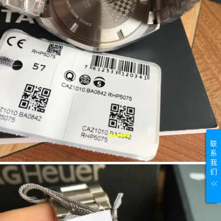
联
系
我
们