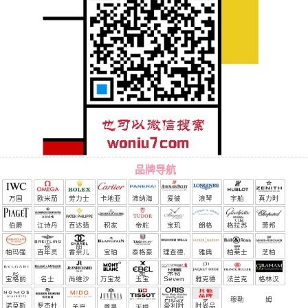
品牌导航
万国
欧米茄
劳力士
卡地亚
沛纳海
爱彼
浪琴
宇舶
真力时
（恒
伯爵
江诗丹
百达翡
积家
帝舵
宝玑
朗格
格拉苏
萧邦
宝）
顿
丽
蒂
帕玛强
百年灵
香奈儿
宝珀
泰格豪
理查德.
雅典
柏莱士
芝柏
尼
雅
米勒
宝格丽
名士
尚维沙
万宝龙
玉宝
Seven
雅克德
法兰克
格林汉
Friday
罗
穆勒
姆
诺莫斯
罗杰杜
豪利时
时尚品
美度
尊皇
天梭