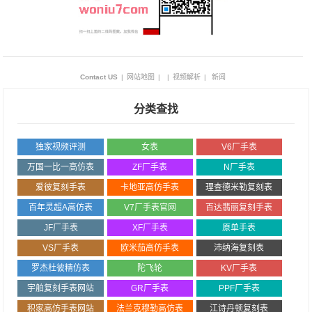
Contact US
|
网站地图
|
|
视频解析
|
新闻
分类查找
独家视频评测
女表
V6厂手表
万国一比一高仿表
ZF厂手表
N厂手表
爱彼复刻手表
卡地亚高仿手表
理查德米勒复刻表
百年灵超A高仿表
V7厂手表官网
百达翡丽复刻手表
JF厂手表
XF厂手表
原单手表
VS厂手表
欧米茄高仿手表
沛纳海复刻表
罗杰杜彼精仿表
陀飞轮
KV厂手表
宇舶复刻手表网站
GR厂手表
PPF厂手表
积家高仿手表网站
法兰克穆勒高仿表
江诗丹顿复刻表