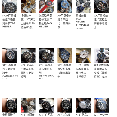
KOR厂泰格
【视频评
渠道原单泰
XF厂泰格豪
泰格豪雅
XF厂泰格豪
TAG
豪雅顶级复
测】N厂劳力
格豪雅鼠年
雅卡莱拉一
雅卡莱拉全
HEUER
刻手表TAG
士超级4130
特别版TAG
比一高仿手
陶瓷带黑骑
AUTAVIA渠
HEUER
HEUER
迪通拿钻钉
表
士
道原单
AUTAVIA系
AUTAVIA系
m116508-
CAR201T.BA0766
CAR2090.BH0729
WBE5114.EB0173
一表三带，
独家视频评
渠道原单泰
最稳定，最
AUTAVIA渠
全陶瓷带黑
列
0006、
列
腕表
顶级高仿手
腕表
WBE5115.FC8267
m116503-
WBE5193.FC8300
简易拆卸，
测N厂新品钻
格豪雅鼠年
具高颜值实
道原单，搭
表
骑士
腕表
0008腕表
腕表
3700
5700
4600
3300
3600
4300-4500（钢带）
瑞士机芯，
面4130迪通
特别版
力计时腕
载原装瑞士
赞喔
拿
表，骚蓝镂
sw200-1机芯
空字面
XF厂泰格豪
XF厂超A高
XF厂泰格豪
XF厂泰格豪
一比一精仿
超A高仿泰格
雅卡莱拉红
仿手表泰格
雅卡莱拉系
雅全新卡莱
泰格豪雅卡
豪雅手表多
骑士
豪雅卡莱拉
列
拉陶瓷黑骑
莱拉手表
少钱【视频
CAR2090.FT6088
CAR201V.BA0714
系列
士
【视频评
评测】泰格
腕表
腕表
CAR201V.FT6046
测】泰格豪
豪雅高仿手
XF泰格豪雅
独家镂空字
独家镂空字
XF厂泰格豪
独家视频评
独家视频评
腕表
雅手表精仿
表图片
陶瓷 43mm
面，镂空日
面，镂空日
雅全新卡莱
测
测
价格
3300
3200
3300
3300
2800
2700
卡莱拉陶瓷
历
历
拉陶瓷黑骑
“红骑士”
士
泰格豪雅手
XF厂官网泰
XF厂官网黑
XF厂超A高
XF厂新品力
XF厂一比一