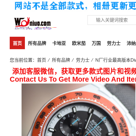
首页
所有品牌
卡地亚
欧米茄
万国
劳力士
沛纳
您当前位置：
首页
⁄
所有品牌
⁄
劳力士
⁄ N厂行业最高版本D
添加客服微信，获取更多款式图片和视
Contact Us To Get More Video And It