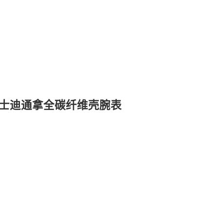
劳力士迪通拿全碳纤维壳腕表