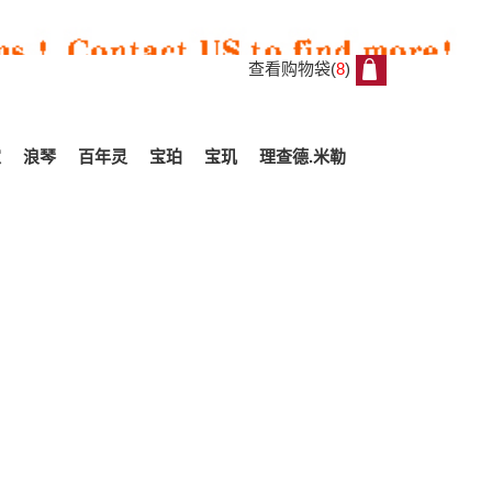
查看购物袋(
8
)
8
家
浪琴
百年灵
宝珀
宝玑
理查德.米勒