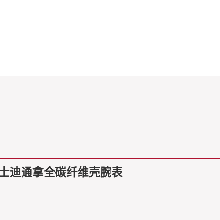
劳力士迪通拿全碳纤维壳腕表