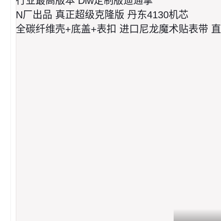
行业最高版本 Diw定制版迪通拿
N厂出品 真正超级克隆版 丹东4130机芯
全碳纤维壳+底盖+表扣 进口尼龙魔术贴表带 直