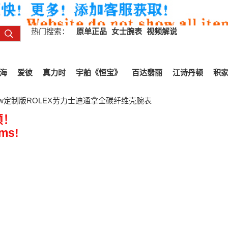
热门搜索：
原单正品
女士腕表
视频解说
海
爱彼
真力时
宇舶《恒宝》
百达翡丽
江诗丹顿
积
iw定制版ROLEX劳力士迪通拿全碳纤维壳腕表
All Reviews
频！
ems!