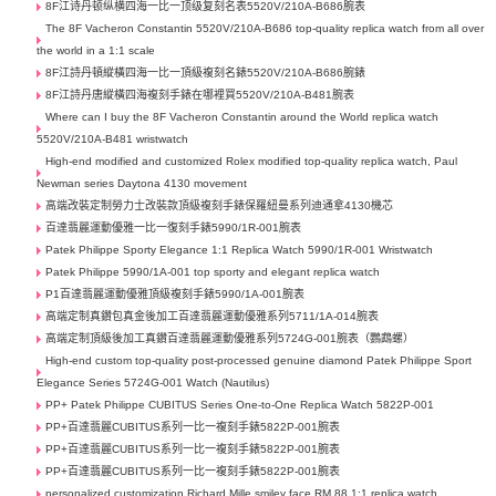
8F江诗丹顿纵横四海一比一顶级复刻名表5520V/210A-B686腕表
The 8F Vacheron Constantin 5520V/210A-B686 top-quality replica watch from all over
the world in a 1:1 scale
8F江詩丹頓縱橫四海一比一頂級複刻名錶5520V/210A-B686腕錶
8F江詩丹唐縱橫四海複刻手錶在哪裡買5520V/210A-B481腕表
Where can I buy the 8F Vacheron Constantin around the World replica watch
5520V/210A-B481 wristwatch
High-end modified and customized Rolex modified top-quality replica watch, Paul
Newman series Daytona 4130 movement
高端改裝定制勞力士​改裝款頂級複刻手錶保羅紐曼系列迪通拿4130機芯
百達翡麗運動優雅一比一復刻手錶5990/1R-001腕表
Patek Philippe Sporty Elegance 1:1 Replica Watch 5990/1R-001 Wristwatch
Patek Philippe 5990/1A-001 top sporty and elegant replica watch
P1百達翡麗運動優雅頂級複刻手錶5990/1A-001腕表
高端定制真鑽包真金後加工百達翡麗運動優雅系列5711/1A-014腕表
高端定制頂級後加工真鑽百達翡麗運動優雅系列5724G-001腕表（鸚鵡螺）
High-end custom top-quality post-processed genuine diamond Patek Philippe Sport
Elegance Series 5724G-001 Watch (Nautilus)
PP+ Patek Philippe CUBITUS Series One-to-One Replica Watch 5822P-001
PP+百達翡麗CUBITUS系列一比一複刻手錶5822P-001腕表
PP+百達翡麗CUBITUS系列一比一複刻手錶5822P-001腕表
PP+百達翡麗CUBITUS系列一比一複刻手錶5822P-001腕表
personalized customization Richard Mille smiley face RM 88 1:1 replica watch