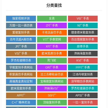
分类查找
独家视频评测
女表
V6厂手表
万国一比一高仿表
ZF厂手表
N厂手表
爱彼复刻手表
卡地亚高仿手表
理查德米勒复刻表
百年灵超A高仿表
V7厂手表官网
百达翡丽复刻手表
JF厂手表
XF厂手表
原单手表
VS厂手表
欧米茄高仿手表
沛纳海复刻表
罗杰杜彼精仿表
陀飞轮
KV厂手表
宇舶复刻手表网站
GR厂手表
PPF厂手表
积家高仿手表网站
法兰克穆勒高仿表
江诗丹顿复刻表
高端真金真钻定制
宝格丽复刻表网站
浪琴精仿手表网站
欧米茄复刻手表
沛纳海VS厂
罗杰杜彼高仿手表
APF厂
SBF厂
APS厂手表
C+厂格林尼治
顶级复刻手表
一比一复刻手表