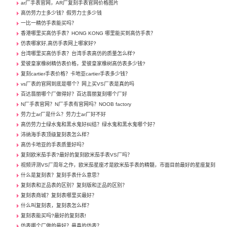
ar厂手表官网，AR厂复刻手表官网价格图片
高仿劳力士多少钱？假劳力士多少钱
一比一精仿手表能买吗？
香港哪里买高仿手表？HONG KONG 哪里能买到高仿手表？
仿表哪家好,高仿手表网上哪家好?
台湾哪里买高仿手表？台湾手表高仿的质量怎么样?
爱彼皇家橡树精仿表价格，爱彼皇家橡树高仿表多少钱?
复刻cartier手表价格？卡地亚cartier手表多少钱？
vs厂表的官网到底是哪个？网上买VS厂表是真的吗
百达翡丽哪个厂做得好？百达翡丽复刻哪个厂好
N厂手表官网？N厂手表有官网吗？NOOB factory
劳力士ar厂是什么？劳力士ar厂好不好
高仿劳力士绿水鬼和黑水鬼好纠结？绿水鬼和黑水鬼哪个好？
沛纳海手表顶级复刻表怎么样？
高仿卡地亚的手表质量好吗？
复刻欧米茄手表?最好的复刻欧米茄手表VS厂吗？
视频评测VS厂周年之作，欧米茄星座才是欧米茄手表的精髓，市面目前最好的星座复刻
什么是复刻表？复刻手表什么意思？
复刻表和正品表的区别？复刻版和正品的区别？
复刻表商城？复刻表哪里买最好？
什么叫复刻表，复刻表怎么样？
复刻表能买吗?最好的复刻表!
仿表哪个厂做的最好？最真的仿表？