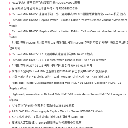
NEW罗杰杜彼王者陀飞轮复刻手表RDDBEX0939腕表
뉴 로제르 듀비 왕자 토플레인 복각 시계 RDDBEX0939
Richard Mille RM055理查德米勒一比一复刻手表RM 055限量版黄色陶瓷vaucher机芯 腕表
Richard Mille RM055 Replica Watch - Limited Edition Yellow Ceramic Voucher Movement
watch
Richard Mille RM055 Replica Watch - Limited Edition Yellow Ceramic Voucher Movement
watch
리처드 밀레 RM055 리처드 밀레 1:1 리메이크 시계 RM 055 한정판 옐로우 세라믹 바쉐르 무브먼
팔찌시계
Richard Mille RM67-01 1:1复刻手表理查德米勒RM 67-01Ti腕表
Richard Mille RM67-01 1:1 replica watch Richard Mille RM 67-01Ti watch
리처드 밀레 RM67-01 1:1 복제 시계 리처드 밀레 RM 67-01Ti 워치
高端私人定制Richard Mille理查德米勒RM07-01女士系列RM 07-01复刻手表
고급 프라이빗 커스터마이징 리처드 밀리 RM07-01 여성 시계 RM 07-01 복제 시계
High-end Private Customization Richard Mille RM07-01 Ladies' Collection RM 07-01
Replica Watch
High end personalizado Richard Mille RM07-01 s érie de mulheres RM 07-01 relógio de
réplica
APS万国飞行员计时复刻手表系列IW388103腕表
APS IWC Pilot Chronograph Replica Watch - Series IW388103 Watch
APS 세계 평행기 조종사 타이밍 복제 시계 컬렉션 IW388103
高端私人定制爱彼AP15416限量版白陶瓷腕表小贵几万