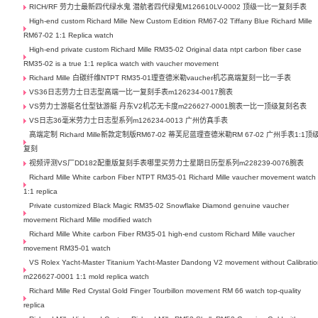
RICH/RF 劳力士最新四代绿水鬼 潜航者四代绿鬼M126610LV-0002 顶级一比一复刻手表
High-end custom Richard Mille New Custom Edition RM67-02 Tiffany Blue Richard Mille
RM67-02 1:1 Replica watch
High-end private custom Richard Mille RM35-02 Original data ntpt carbon fiber case
RM35-02 is a true 1:1 replica watch with vaucher movement
Richard Mille 白碳纤维NTPT RM35-01理查德米勒vaucher机芯高端复刻一比一手表
VS36日志劳力士日志型高端一比一复刻手表m126234-0017腕表
VS劳力士游艇名仕型钛游艇 丹东V2机芯无卡度m226627-0001腕表一比一顶级复刻名表
VS日志36毫米劳力士日志型系列m126234-0013 广州仿真手表
高端定制 Richard Mille新款定制版RM67-02 蒂芙尼蓝理查德米勒RM 67-02 广州手表1:1顶
复刻
视频评测VS厂DD182配重版复刻手表哪里买劳力士星期日历型系列m228239-0076腕表
Richard Mille White carbon Fiber NTPT RM35-01 Richard Mille vaucher movement watch
1:1 replica
Private customized Black Magic RM35-02 Snowflake Diamond genuine vaucher
movement Richard Mille modified watch
Richard Mille White carbon Fiber RM35-01 high-end custom Richard Mille vaucher
movement RM35-01 watch
VS Rolex Yacht-Master Titanium Yacht-Master Dandong V2 movement without Calibrati
m226627-0001 1:1 mold replica watch
Richard Mille Red Crystal Gold Finger Tourbillon movement RM 66 watch top-quality
replica