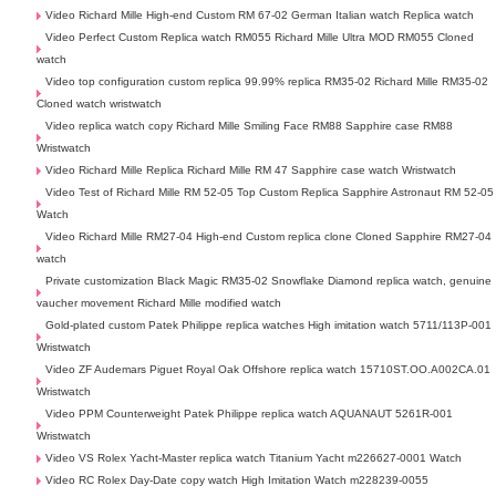
Video Richard Mille High-end Custom RM 67-02 German Italian watch Replica watch
Video Perfect Custom Replica watch RM055 Richard Mille Ultra MOD RM055 Cloned
watch
Video top configuration custom replica 99.99% replica RM35-02 Richard Mille RM35-02
Cloned watch wristwatch
Video replica watch copy Richard Mille Smiling Face RM88 Sapphire case RM88
Wristwatch
Video Richard Mille Replica Richard Mille RM 47 Sapphire case watch Wristwatch
Video Test of Richard Mille RM 52-05 Top Custom Replica Sapphire Astronaut RM 52-05
Watch
Video Richard Mille RM27-04 High-end Custom replica clone Cloned Sapphire RM27-04
watch
Private customization Black Magic RM35-02 Snowflake Diamond replica watch, genuine
vaucher movement Richard Mille modified watch
Gold-plated custom Patek Philippe replica watches High imitation watch 5711/113P-001
Wristwatch
Video ZF Audemars Piguet Royal Oak Offshore replica watch 15710ST.OO.A002CA.01
Wristwatch
Video PPM Counterweight Patek Philippe replica watch AQUANAUT 5261R-001
Wristwatch
Video VS Rolex Yacht-Master replica watch Titanium Yacht m226627-0001 Watch
Video RC Rolex Day-Date copy watch High Imitation Watch m228239-0055