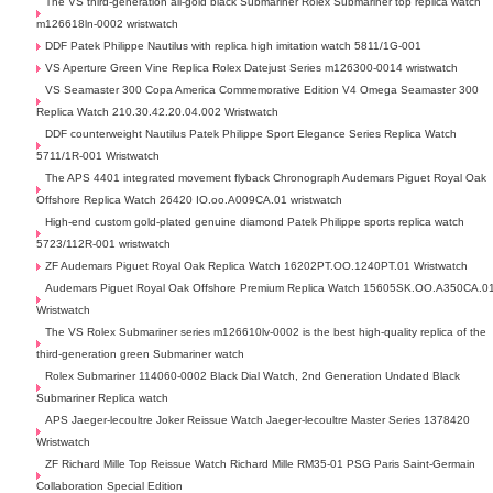
The VS third-generation all-gold black Submariner Rolex Submariner top replica watch
m126618ln-0002 wristwatch
DDF Patek Philippe Nautilus with replica high imitation watch 5811/1G-001
VS Aperture Green Vine Replica Rolex Datejust Series m126300-0014 wristwatch
VS Seamaster 300 Copa America Commemorative Edition V4 Omega Seamaster 300
Replica Watch 210.30.42.20.04.002 Wristwatch
DDF counterweight Nautilus Patek Philippe Sport Elegance Series Replica Watch
5711/1R-001 Wristwatch
The APS 4401 integrated movement flyback Chronograph Audemars Piguet Royal Oak
Offshore Replica Watch 26420 IO.oo.A009CA.01 wristwatch
High-end custom gold-plated genuine diamond Patek Philippe sports replica watch
5723/112R-001 wristwatch
ZF Audemars Piguet Royal Oak Replica Watch 16202PT.OO.1240PT.01 Wristwatch
Audemars Piguet Royal Oak Offshore Premium Replica Watch 15605SK.OO.A350CA.0
Wristwatch
The VS Rolex Submariner series m126610lv-0002 is the best high-quality replica of the
third-generation green Submariner watch
Rolex Submariner 114060-0002 Black Dial Watch, 2nd Generation Undated Black
Submariner Replica watch
APS Jaeger-lecoultre Joker Reissue Watch Jaeger-lecoultre Master Series 1378420
Wristwatch
ZF Richard Mille Top Reissue Watch Richard Mille RM35-01 PSG Paris Saint-Germain
Collaboration Special Edition