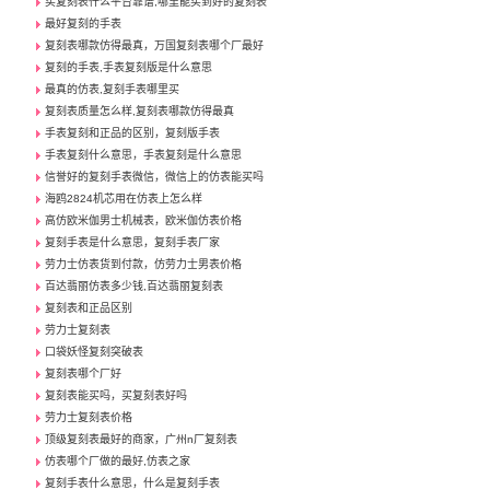
买复刻表什么平台靠谱,哪里能买到好的复刻表
最好复刻的手表
复刻表哪款仿得最真，万国复刻表哪个厂最好
复刻的手表,手表复刻版是什么意思
最真的仿表,复刻手表哪里买
复刻表质量怎么样,复刻表哪款仿得最真
手表复刻和正品的区别，复刻版手表
手表复刻什么意思，手表复刻是什么意思
信誉好的复刻手表微信，微信上的仿表能买吗
海鸥2824机芯用在仿表上怎么样
高仿欧米伽男士机械表，欧米伽仿表价格
复刻手表是什么意思，复刻手表厂家
劳力士仿表货到付款，仿劳力士男表价格
百达翡丽仿表多少钱,百达翡丽复刻表
复刻表和正品区别
劳力士复刻表
口袋妖怪复刻突破表
复刻表哪个厂好
复刻表能买吗，买复刻表好吗
劳力士复刻表价格
顶级复刻表最好的商家，广州n厂复刻表
仿表哪个厂做的最好,仿表之家
复刻手表什么意思，什么是复刻手表