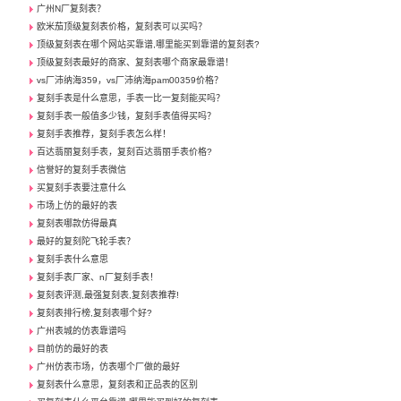
广州N厂复刻表？
欧米茄顶级复刻表价格，复刻表可以买吗？
顶级复刻表在哪个网站买靠谱,哪里能买到靠谱的复刻表?
顶级复刻表最好的商家、复刻表哪个商家最靠谱！
vs厂沛纳海359，vs厂沛纳海pam00359价格？
复刻手表是什么意思，手表一比一复刻能买吗？
复刻手表一般值多少钱，复刻手表值得买吗？
复刻手表推荐，复刻手表怎么样！
百达翡丽复刻手表，复刻百达翡丽手表价格?
信誉好的复刻手表微信
买复刻手表要注意什么
市场上仿的最好的表
复刻表哪款仿得最真
最好的复刻陀飞轮手表？
复刻手表什么意思
复刻手表厂家、n厂复刻手表！
复刻表评测,最强复刻表,复刻表推荐!
复刻表排行榜,复刻表哪个好?
广州表城的仿表靠谱吗
目前仿的最好的表
广州仿表市场，仿表哪个厂做的最好
复刻表什么意思，复刻表和正品表的区别