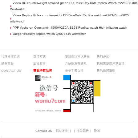
Video RC counterweight smoked green DD Rolex Day-Date replica Watch m228238-006
Wristwatch
Video Replica Rolex counterweight DD Day-Date Replica watch m228345rbr-0025
wristwatch
PPF Vacheron Constantin 4500V/210A-B128 Replica watch High imitation watch
Jaeger-lecoultre replica watch Q9078640 wristwatch
代理合作原则
支付方式
复刻市场常识解秘
售前必读
联系客服
出货质检
介绍朋友有好礼
机械表使用注意事项
CONTACT US
查看所有品牌
重要手表百科
售后维修细则
Contact US
|
网站地图
|
|
视频解析
|
新闻