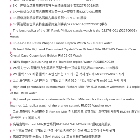
3K一体机百达翡丽古典表将军盖顶级复刻手表5227R-001腕表
3K一体机百达翡丽古典表将军盖一比一复刻手表5227J-001腕表
3K顶级复刻手表百达翡丽古典表系列5227G-010腕表
3K百达翡丽古典表将官盖最好复刻手表5227G-001(5227G001)手表
The best replica of the 3K Patek Philippe classic watch is the 5227G-001 (5227G001)
watch
3K All-in-One Patek Philippe Classic Replica Watch 5227R-001 watch
Richard Mille High end Customized Crystal Case Richard Mille RM52-05 Ceramic Case
Crystal Case Customized Edition RM 52-05 Watch
NEW Roger Dubuis King of the Tourbillon replica Watch RDDBEX0939
VS劳力士V2配重劳力士星期日历型一比一顶级复刻名表m228235-0025腕表
VS 롤렉스 V2 배중 롤렉스 주말 달력형 1:1 최고급 복제 명시계 M228235-0025 시계
고급 프라이빗 커스터마이징 리처드 밀리 RM 010 티타늄 메탈 워치 rm10 1:1 복제 시계
High-end personalized custom-made Richard Mille RM 010 titanium wristwatch. 1:1 repli
of the RM10 watch.
High-end personalized custom-made Richard Mille watch - the only one on the entire
internet. 1:1 replica watch of the orange ceramic RM055 Vaucher mov
고급 프라이빗 커스터마이징 Richard Mille 전 네트워크 유일 개발, 오렌지색 세라믹 RM055 와우처
무브먼트 1:1 복제 시계
高端定制Richard Mille女士系列RM07-04 SALMON-PINK顶级复刻腕表
하이엔드 맞춤형 리처드 밀 여성 시리즈 RM07-04 살몬 핑크 탑클래식 복제 워치
高端定制理查·米勒女士系列 RM07-04 三文魚粉紅頂級複刻腕錶