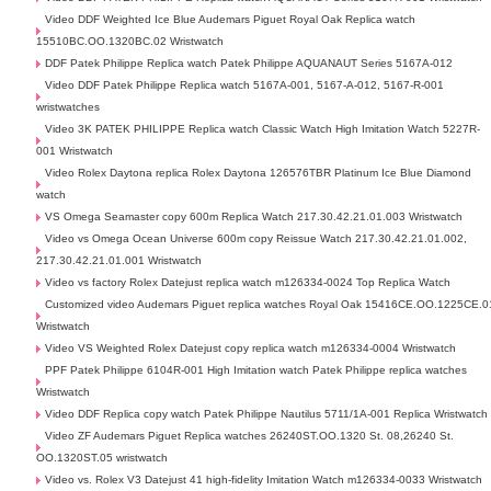
Video DDF Weighted Ice Blue Audemars Piguet Royal Oak Replica watch
15510BC.OO.1320BC.02 Wristwatch
DDF Patek Philippe Replica watch Patek Philippe AQUANAUT Series 5167A-012
Video DDF Patek Philippe Replica watch 5167A-001, 5167-A-012, 5167-R-001
wristwatches
Video 3K PATEK PHILIPPE Replica watch Classic Watch High Imitation Watch 5227R-
001 Wristwatch
Video Rolex Daytona replica Rolex Daytona 126576TBR Platinum Ice Blue Diamond
watch
VS Omega Seamaster copy 600m Replica Watch 217.30.42.21.01.003 Wristwatch
Video vs Omega Ocean Universe 600m copy Reissue Watch 217.30.42.21.01.002,
217.30.42.21.01.001 Wristwatch
Video vs factory Rolex Datejust replica watch m126334-0024 Top Replica Watch
Customized video Audemars Piguet replica watches Royal Oak 15416CE.OO.1225CE.0
Wristwatch
Video VS Weighted Rolex Datejust copy replica watch m126334-0004 Wristwatch
PPF Patek Philippe 6104R-001 High Imitation watch Patek Philippe replica watches
Wristwatch
Video DDF Replica copy watch Patek Philippe Nautilus 5711/1A-001 Replica Wristwatch
Video ZF Audemars Piguet Replica watches 26240ST.OO.1320 St. 08,26240 St.
OO.1320ST.05 wristwatch
Video vs. Rolex V3 Datejust 41 high-fidelity Imitation Watch m126334-0033 Wristwatch