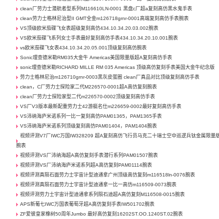
clean厂劳力士潜航者型系列M116610LN-0001 黑盘c厂超a复刻高仿黑水鬼手表
clean劳力士格林尼治型II GMT全金m126718grnr-0001高端复刻高仿手表腕表
VS顶级欧米茄碟飞女表超级复刻高仿434.10.34.20.03.002腕表
VS欧米茄碟飞系列女士手表最好复刻高仿手表434.10.34.20.10.001腕表
vs欧米茄碟飞女表434.10.34.20.05.001顶级复刻高仿腕表
Sonic理查德米勒RM035大金牛 Americas美国限量版超A复刻高仿手表
sonic理查德米勒RICHARD MILLE RM 035 Americas 顶级高仿复刻手表美国大金牛纪念版
劳力士格林尼治m126710grnr-0003黑灰皮蛋圈 clean厂真品对比顶级复刻高仿手表
clean，C厂劳力士探险家二代M226570-0001超A高仿复刻腕表
clean厂劳力士探险家型二代m226570-0002顶级复刻高仿手表
VS厂V3版本最新配重劳力士42游艇名仕m226659-0002最好复刻高仿手表
VS沛纳海庐米诺系列一比一复刻高仿PAM01365，PAM1365手表
VS沛纳海庐米诺系列顶级复刻高仿PAM01404，PAM1404腕表
视频评测V7厂IWC万国IW328209 超A复刻高仿飞行员马克二十瑞士空中巡逻兵钛金属限量
腕表
视频评测VS厂沛纳海超A高仿复刻手表潜行系列PAM01507腕表
视频评测VS厂沛纳海庐米诺系列超A高仿复刻PAM01114腕表
视频评测真陨石面劳力士宇宙计型迪通拿广州顶级高仿复刻m116518ln-0076腕表
视频评测真陨石面劳力士宇宙计型迪通拿一比一高仿m116509-0073腕表
视频评测劳力士宇宙计型迪通拿系列陨石迪超A高仿复刻M116508-0015腕表
APS新葡七IWC万国表葡萄牙超A高仿复刻手表IW501702腕表
ZF爱彼皇家橡树50周年Jumbo 最好高仿复刻16202ST.OO.1240ST.02腕表