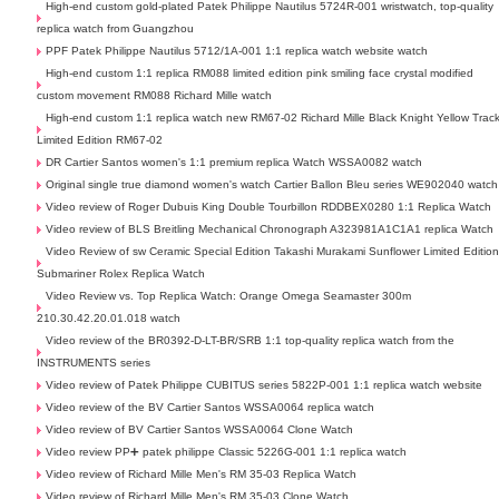
High-end custom gold-plated Patek Philippe Nautilus 5724R-001 wristwatch, top-quality
replica watch from Guangzhou
PPF Patek Philippe Nautilus 5712/1A-001 1:1 replica watch website watch
High-end custom 1:1 replica RM088 limited edition pink smiling face crystal modified
custom movement RM088 Richard Mille watch
High-end custom 1:1 replica watch new RM67-02 Richard Mille Black Knight Yellow Trac
Limited Edition RM67-02
DR Cartier Santos women's 1:1 premium replica Watch WSSA0082 watch
Original single true diamond women's watch Cartier Ballon Bleu series WE902040 watch
Video review of Roger Dubuis King Double Tourbillon RDDBEX0280 1:1 Replica Watch
Video review of BLS Breitling Mechanical Chronograph A323981A1C1A1 replica Watch
Video Review of sw Ceramic Special Edition Takashi Murakami Sunflower Limited Editio
Submariner Rolex Replica Watch
Video Review vs. Top Replica Watch: Orange Omega Seamaster 300m
210.30.42.20.01.018 watch
Video review of the BR0392-D-LT-BR/SRB 1:1 top-quality replica watch from the
INSTRUMENTS series
Video review of Patek Philippe CUBITUS series 5822P-001 1:1 replica watch website
Video review of the BV Cartier Santos WSSA0064 replica watch
Video review of BV Cartier Santos WSSA0064 Clone Watch
Video review PP➕ patek philippe Classic 5226G-001 1:1 replica watch
Video review of Richard Mille Men's RM 35-03 Replica Watch
Video review of Richard Mille Men's RM 35-03 Clone Watch