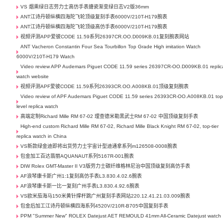
VS 烟熏绿日志劳力士高仿手表搪瓷渐变绿日志V2版36mm
ANT江诗丹顿纵横四海陀飞轮顶级复刻手表6000V/210T-H179腕表
ANT江诗丹顿纵横四海陀飞轮顶级高仿手表6000V/210T-H179腕表
视频评测APP爱彼CODE 11.59系列26397CR.OO.D009KB.01复刻腕表网站
ANT Vacheron Constantin Four Sea Tourbillon Top Grade High imitation Watch
6000V/210T-H179 Watch
Video review APP Audemars Piguet CODE 11.59 series 26397CR-OO.D009KB.01 replic
watch website
视频评测APF爱彼CODE 11.59系列26393CR.OO.A008KB.01顶级复刻腕表
Video review of APF Audemars Piguet CODE 11.59 series 26393CR-OO.A008KB.01 top
level replica watch
高端定制Richard Mille RM 67-02 理查德米勒黑武士RM 67-02 中国顶级复刻手表
High-end custom Richard Mille RM 67-02, Richard Mille Black Knight RM 67-02, top-tier
replica watch in China
VS新款绿金迪即将出货劳力士宇宙计型迪通拿系列m126508-0008腕表
包金加工百达翡丽AQUANAUT系列5167R-001腕表
DIW Rolex GMT-Master II V3版劳力士碳纤维格林尼治中国顶级复刻高仿手表
AF浪琴康卡斯广州1:1复刻高仿手表L3.830.4.02.6腕表
AF浪琴康卡斯一比一复刻广州手表L3.830.4.92.6腕表
VS欧米茄海马150米黄针撑杆跳广州复刻手表网站220.12.41.21.03.009腕表
包金后加工江诗丹顿纵横四海系列4520V/210R-B705中国复刻手表
PPM "Summer New" ROLEX Datejust AET REMOULD 41mm All-Ceramic Datejust watch