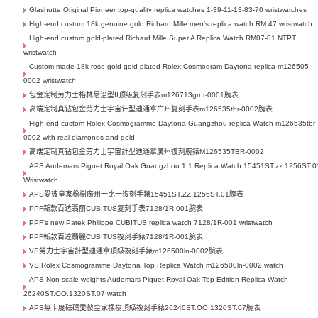
Glashutte Original Pioneer top-quality replica watches 1-39-11-13-83-70 wristwatches
High-end custom 18k genuine gold Richard Mille men's replica watch RM 47 wristwatch
High-end custom gold-plated Richard Mille Super A Replica Watch RM07-01 NTPT
wristwatch
Custom-made 18k rose gold gold-plated Rolex Cosmogram Daytona replica m126505-
0002 wristwatch
包金定制劳力士格林尼治型II顶级复刻手表m126713grnr-0001腕表
高端定制真钻包金劳力士宇宙计型迪通拿广州复刻手表m126535tbr-0002腕表
High-end custom Rolex Cosmogramme Daytona Guangzhou replica Watch m126535tbr-
0002 with real diamonds and gold
高端定制真钻包金劳力士宇宙計型迪通拿廣州復刻腕錶M126535TBR-0002
APS Audemars Piguet Royal Oak Guangzhou 1:1 Replica Watch 15451ST.zz.1256ST.0
Wristwatch
APS愛彼皇家橡樹廣州一比一復刻手錶15451ST.ZZ.1256ST.01腕表
PPF新款百达翡丽CUBITUS复刻手表7128/1R-001腕表
PPF's new Patek Philippe CUBITUS replica watch 7128/1R-001 wristwatch
PPF新款百達翡麗CUBITUS複刻手錶7128/1R-001腕表
VS勞力士宇宙計型迪通拿頂級複刻手錶m126500ln-0002腕表
VS Rolex Cosmogramme Daytona Top Replica Watch m126500ln-0002 watch
APS Non-scale weights Audemars Piguet Royal Oak Top Edition Replica Watch
26240ST.OO.1320ST.07 watch
APS無卡度砝碼愛彼皇家橡樹頂級複刻手錶26240ST.OO.1320ST.07腕表