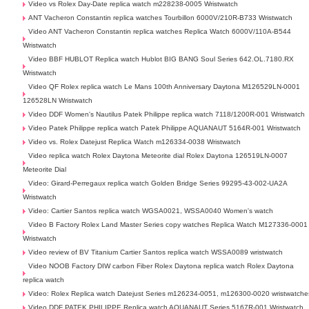
Video vs Rolex Day-Date replica watch m228238-0005 Wristwatch
ANT Vacheron Constantin replica watches Tourbillon 6000V/210R-B733 Wristwatch
Video ANT Vacheron Constantin replica watches Replica Watch 6000V/110A-B544
Wristwatch
Video BBF HUBLOT Replica watch Hublot BIG BANG Soul Series 642.OL.7180.RX
Wristwatch
Video QF Rolex replica watch Le Mans 100th Anniversary Daytona M126529LN-0001
126528LN Wristwatch
Video DDF Women's Nautilus Patek Philippe replica watch 7118/1200R-001 Wristwatch
Video Patek Philippe replica watch Patek Philippe AQUANAUT 5164R-001 Wristwatch
Video vs. Rolex Datejust Replica Watch m126334-0038 Wristwatch
Video replica watch Rolex Daytona Meteorite dial Rolex Daytona 126519LN-0007
Meteorite Dial
Video: Girard-Perregaux replica watch Golden Bridge Series 99295-43-002-UA2A
Wristwatch
Video: Cartier Santos replica watch WGSA0021, WSSA0040 Women's watch
Video B Factory Rolex Land Master Series copy watches Replica Watch M127336-0001
Wristwatch
Video review of BV Titanium Cartier Santos replica watch WSSA0089 wristwatch
Video NOOB Factory DIW carbon Fiber Rolex Daytona replica watch Rolex Daytona
replica watch
Video: Rolex Replica watch Datejust Series m126234-0051, m126300-0020 wristwatche
Video DDF PATEK PHILIPPE Replica watch AQUANAUT Series 5167R-001 Wristwatch