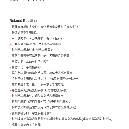
Related Reading:
爱彼皇家橡树多少钱？高仿爱彼皇家橡树手表多少钱
最好的复刻手表网站
三千块的表和三万块的表，有什么区别？
岁月的复古痕迹 品鉴帝舵的新款小铜盾
复刻手表哪家好/复刻手表哪里买
高仿手表哪里可以买到（蜗牛名表最好的表商）？
高仿手表和正品有什么不同？
精仿一比一手表能买吗
蜗牛名表最好的精仿手表网、精仿手表哪家最好
广州精仿手表微信是多少（广州a货男装精仿一比一）
高仿名牌手表一比一（蜗牛高仿手表商城）
哪里能买到顶级复刻手表（最好的复刻手表）
复刻手表哪家好、顶级复刻手表哪里有卖
复刻手表吧（复刻手表n厂）顶级复刻手表网站
理查德米勒精仿表怎么样（精仿理查德米勒多少钱）
复刻表哪家好、哪里买复刻表？
复刻理查德米勒最值得购买的/理查德米勒复刻表怎么样(理查德米勒最好复刻表)
哪里买复刻表不会被骗