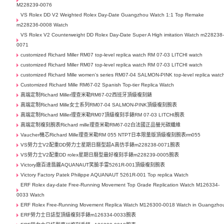
M228239-0076
VS Rolex DD V2 Weighted Rolex Day-Date Guangzhou Watch 1:1 Top Remake
m228236-0008 Watch
VS Rolex V2 Counterweight DD Rolex Day-Date Super A High imitation Watch m228238
0071
customized Richard Miller RM07 top-level replica watch RM 07-03 LITCHI watch
customized Richard Miller RM07 top-level replica watch RM 07-03 LITCHI watch
customized Richard Mille women's series RM07-04 SALMON-PINK top-level replica watc
Customized Richard Mille RM67-02 Spanish Top-tier Replica Watch
高端定制Richard Miller理查米勒RM67-02西班牙頂級複刻錶
高端定制Richard Mille女士系列RM07-04 SALMON-PINK頂級複刻腕表
高端定制Richard Miller理查米勒RM07頂級複刻手錶RM 07-03 LITCHI腕表
高端定制複刻腕表Richard mille理查米勒RM67-02白法國正品螢光碳纖維
Vaucher機芯Richard Mille理查米勒RM 055 NTPT日本限量版頂級複刻腕表rm055
VS勞力士V2配重DD勞力士星期日曆型超A高仿手錶m228238-0071腕表
VS勞力士V2配重DD rolex星期日曆型最好複刻手錶m228239-0005腕表
Victory廠百達翡麗AQUANAUT笑臉手雷5261R-001頂級複刻腕表
Victory Factory Patek Philippe AQUANAUT 5261R-001 Top replica Watch
ERF Rolex day-date Free-Running Movement Top Grade Replication Watch M126334-
0033 Watch
ERF Rolex Free-Running Movement Replica Watch M126300-0018 Watch in Guangzho
ERF勞力士日誌型頂級複刻手錶m126334-0033腕表