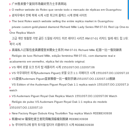
广州售卖整个复刻市场最好劳力士手表网站
O melhor website do Rolex que vende todo o mercado de réplicas em Guangzhou
광저우에서 전체 복제 시계 시장 최고의 롤렉스 시계 판매 사이트
The best Rolex watch website selling the entire replica market in Guangzhou
private custom gold-plated diamond Richard Mille Lady Series RM 07-01 Red Lip One-to
One Replica Watch
고급 개인 맞춤형 가방 골든 드릴링 리차드 미르 레이디 시리즈 RM 07-01 리차드 밀레 레드 립 1대 
복각 시계
高端私人訂製包金真鑽理查米爾女士系列 RM 07-01 Richard Mille 紅唇一比一復刻錶表
Relógio de luxo Richard Mille, edição feminina RM 07-01, com diamante real e
acabamento em vermelho, réplica fiel do modelo original.
VS 애비 로열 오크 트리 탑 레플리카 시계 15510ST.OO.1320ST.06
VS 아우데마르 피게(Audemars Piguet) 로열 오크 1:1 리메이크 시계 15510ST.OO.1320ST.1
VS愛彼Audemars Piguet皇家橡樹一比一複刻手錶15510ST.OO.1320ST.10腕錶
VS Edition of the Audemars Piguet Royal Oak 1:1 replica watch 15510ST.OO.1320ST.1
watch
VS Audemars Piguet Royal Oak Replica Watch 15510ST.OO.1320ST.06 Watch
Relógio de pulso VS Audemars Piguet Royal Oak 1:1 replica do modelo
15510ST.OO.1320ST.10
New Factory Roger Dubuis King Tourbillon Top replica Watch RDDBEX0938
新廠NEW 羅傑杜彼王者陀飛輪頂級複刻腕錶 RDDBEX0938
뉴 루이버지니에 왕자 토이휠 탑티어 리플레이크 시계 RDDBEX0938