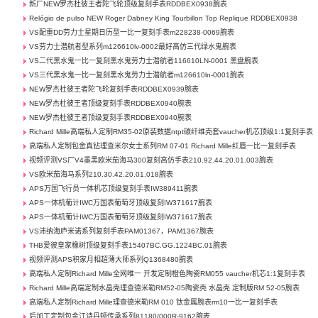
新厂NEW罗杰杜彼王者陀飞轮顶级复刻手表RDDBEX0938腕表
Relógio de pulso NEW Roger Dabney King Tourbillon Top Replique RDDBEX0938
VS配重DD劳力士星期日历型一比一复刻手表m228238-0069腕表
VS劳力士潜航者型系列m126610lv-0002最好高仿三代绿水鬼腕表
VS二代黑水鬼一比一复刻黑水鬼劳力士潜航者116610LN-0001 黑盘腕表
VS三代黑水鬼一比一复刻黑水鬼劳力士潜航者m126610ln-0001腕表
NEW罗杰杜彼王者陀飞轮复刻手表RDDBEX0939腕表
NEW罗杰杜彼王者顶级复刻手表RDDBEX0940腕表
NEW罗杰杜彼王者顶级复刻手表RDDBEX0940腕表
Richard Mille高端私人定制RM35-02原装数据ntpt碳纤维壳套vaucher机芯顶级1:1复刻手表
高端私人定制包金真钻理查米尔女士系列RM 07-01 Richard Mille红唇一比一复刻手表
视频评测VS厂V4墨黑欧米茄海马300复刻高仿手表210.92.44.20.01.003腕表
VS欧米茄海马系列210.30.42.20.01.018腕表
APS万国飞行员一体机芯顶级复刻手表IW389411腕表
APS一体机葡计IWC万国表葡萄牙顶级复刻IW371617腕表
APS一体机葡计IWC万国表葡萄牙顶级复刻IW371617腕表
VS沛纳海庐米诺系列复刻手表PAM01367，PAM1367腕表
THB爱彼皇家橡树顶级复刻手表15407BC.GG.1224BC.01腕表
视频评测APS积家月相超薄大师系列Q1368480腕表
高端私人定制Richard Mille全网唯一 开发定制橙色陶瓷RM055 vaucher机芯1:1复刻手表
Richard Mille高端定制水晶壳理查德米勒RM52-05陶瓷壳 水晶壳 定制版RM 52-05腕表
高端私人定制Richard Mille理查德米勒RM 010 钛金属腕表rm10一比一复刻手表
后加工定制包金江诗丹顿传承系列81180/000R-9162腕表