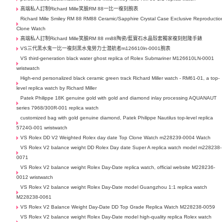
高端私人訂制Richard Mille笑臉RM 88一比一複刻腕表
Richard Mille Smiley RM 88 RM88 Ceramic/Sapphire Crystal Case Exclusive Reproductio
Clone Watch
高端私人訂制Richard Mille笑臉RM 88 rm88陶瓷/藍寶石水晶殼套獨家複刻尅隆手錶
VS三代黑水鬼一比一複刻黑水鬼勞力士潜航者m126610ln-0001腕表
VS third-generation black water ghost replica of Rolex Submariner M126610LN-0001
wristwatch
High-end personalized black ceramic green track Richard Miller watch - RM61-01, a top-
level replica watch by Richard Miller
Patek Philippe 18K genuine gold with gold and diamond inlay processing AQUANAUT
series 7968/300R-001 replica watch
customized bag with gold genuine diamond, Patek Philippe Nautilus top-level replica
5724G-001 wristwatch
VS Rolex DD V2 Weighted Rolex day date Top Clone Watch m228239-0004 Watch
VS Rolex V2 balance weight DD Rolex Day date Super A replica watch model m228238-
0071
VS Rolex V2 balance weight Rolex Day-Date replica watch, official website M228236-
0012 wristwatch
VS Rolex V2 balance weight Rolex Day-Date model Guangzhou 1:1 replica watch
M228238-0061
VS Rolex V2 Balance Weight Day-Date DD Top Grade Replica Watch M228238-0059
VS Rolex V2 balance weight Rolex Day-Date model high-quality replica Rolex watch