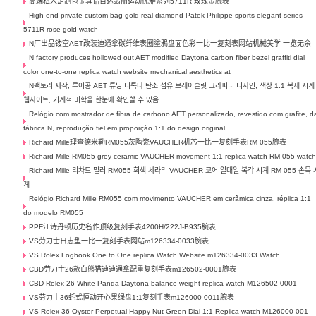
高端私人定制包金真钻百达翡丽运动优雅系列5711R 玫瑰金腕表
High end private custom bag gold real diamond Patek Philippe sports elegant series
5711R rose gold watch
N厂出品镂空AET改装迪通拿碳纤维表圈塗鴉盘面色彩一比一复刻表网站机械美学 一览无余
N factory produces hollowed out AET modified Daytona carbon fiber bezel graffiti dial
color one-to-one replica watch website mechanical aesthetics at
N팩토리 제작, 루어공 AET 튜닝 디톡나 탄소 섬유 브레이슬릿 그라피티 디자인, 색상 1:1 복제 시계
웹사이트, 기계적 미학을 한눈에 확인할 수 있음
Relógio com mostrador de fibra de carbono AET personalizado, revestido com grafite, d
fábrica N, reprodução fiel em proporção 1:1 do design original,
Richard Mille理查德米勒RM055灰陶瓷VAUCHER机芯一比一复刻手表RM 055腕表
Richard Mille RM055 grey ceramic VAUCHER movement 1:1 replica watch RM 055 watc
Richard Mille 리차드 밀러 RM055 회색 세라믹 VAUCHER 코어 일대일 복각 시계 RM 055 손목 
계
Relógio Richard Mille RM055 com movimento VAUCHER em cerâmica cinza, réplica 1:1
do modelo RM055
PPF江诗丹顿历史名作顶级复刻手表4200H/222J-B935腕表
VS劳力士日志型一比一复刻手表网站m126334-0033腕表
VS Rolex Logbook One to One replica Watch Website m126334-0033 Watch
CBD劳力士26款白熊猫迪迪通拿配重复刻手表m126502-0001腕表
CBD Rolex 26 White Panda Daytona balance weight replica watch M126502-0001
VS劳力士36蚝式恒动开心果绿盘1:1复刻手表m126000-0011腕表
VS Rolex 36 Oyster Perpetual Happy Nut Green Dial 1:1 Replica watch M126000-001