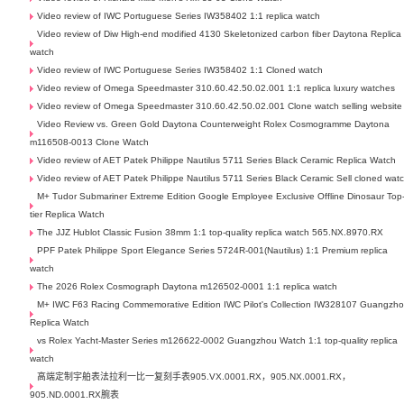
Video review of IWC Portuguese Series IW358402 1:1 replica watch
Video review of Diw High-end modified 4130 Skeletonized carbon fiber Daytona Replica
watch
Video review of IWC Portuguese Series IW358402 1:1 Cloned watch
Video review of Omega Speedmaster 310.60.42.50.02.001 1:1 replica luxury watches
Video review of Omega Speedmaster 310.60.42.50.02.001 Clone watch selling website
Video Review vs. Green Gold Daytona Counterweight Rolex Cosmogramme Daytona
m116508-0013 Clone Watch
Video review of AET Patek Philippe Nautilus 5711 Series Black Ceramic Replica Watch
Video review of AET Patek Philippe Nautilus 5711 Series Black Ceramic Sell cloned wat
M+ Tudor Submariner Extreme Edition Google Employee Exclusive Offline Dinosaur Top
tier Replica Watch
The JJZ Hublot Classic Fusion 38mm 1:1 top-quality replica watch 565.NX.8970.RX
PPF Patek Philippe Sport Elegance Series 5724R-001(Nautilus) 1:1 Premium replica
watch
The 2026 Rolex Cosmograph Daytona m126502-0001 1:1 replica watch
M+ IWC F63 Racing Commemorative Edition IWC Pilot's Collection IW328107 Guangzh
Replica Watch
vs Rolex Yacht-Master Series m126622-0002 Guangzhou Watch 1:1 top-quality replica
watch
高端定制宇舶表法拉利一比一复刻手表905.VX.0001.RX，905.NX.0001.RX，
905.ND.0001.RX腕表