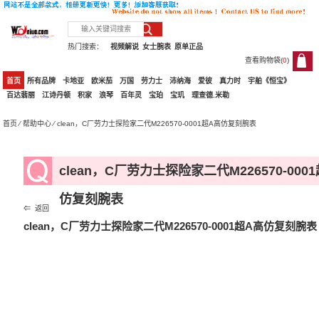
热门搜索：
视频解说
女士腕表
原单正品
查看购物袋(
0
)
0
首页
所有品牌
卡地亚
欧米茄
万国
劳力士
沛纳海
爱彼
真力时
宇舶《恒宝》
百达翡丽
江诗丹顿
积家
浪琴
百年灵
宝珀
宝玑
理查德.米勒
首页
⁄
帮助中心
⁄ clean，C厂劳力士探险家二代M226570-0001超A高仿复刻腕表
clean，C厂劳力士探险家二代M226570-000
仿复刻腕表
⇐ 返回
clean，C厂劳力士探险家二代M226570-0001超A高仿复刻腕表