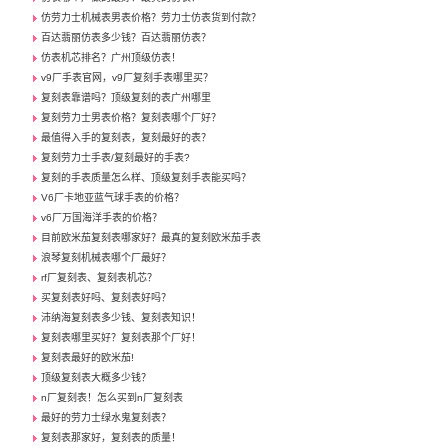
仿劳力士机械表男表价格？劳力士仿表货到付款？
百达翡丽仿表多少钱？百达翡丽仿表？
仿表机芯排名？广州顶级仿表！
v9厂手表官网，v9厂复刻手表哪里买？
复刻表靠谱吗？顶级复刻的表广州哪里
复刻劳力士男表价格？复刻表哪个厂好？
最值得入手的复刻表，复刻最好的表？
复刻劳力士手表/复刻最好的手表?
复刻的手表质量怎么样、顶级复刻手表能买吗？
V6厂卡地亚蓝气球手表的价格？
v6厂万国海洋手表的价格？
目前欧米茄复刻表哪家好？最真的复刻欧米茄手表
浪琴复刻机械表哪个厂最好？
rf厂复刻表、复刻表机芯？
买复刻表好吗、复刻表好吗？
沛纳海复刻表多少钱、复刻表知识！
复刻表哪里买好？复刻表那个厂好！
复刻表最好的欧米茄!
顶级复刻表大概多少钱？
n厂复刻表！怎么买到n厂复刻表
最好的劳力士绿水鬼复刻表？
复刻表那家好，复刻表的质量！