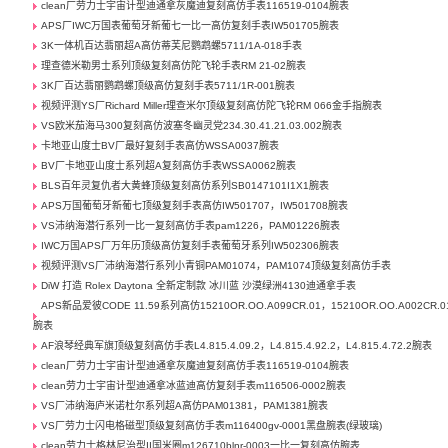
clean厂劳力士宇宙计型迪通拿灰魔迪复刻高仿手表116519-0104腕表
APS厂IWC万国表葡萄牙新葡七一比一高仿复刻手表IW501705腕表
3K一体机百达翡丽超A高仿蒂芙尼鹦鹉螺5711/1A-018手表
理查德米勒男士系列顶级复刻高仿陀飞轮手表RM 21-02腕表
3K厂百达翡丽鹦鹉螺顶级高仿复刻手表5711/1R-001腕表
视频评测YS厂Richard Miller理查米尔顶级复刻高仿陀飞轮RM 066金手指腕表
VS欧米茄海马300复刻高仿波塞冬幽灵党234.30.41.21.03.002腕表
卡地亚山度士BV厂最好复刻手表高仿WSSA0037腕表
BV厂卡地亚山度士系列超A复刻高仿手表WSSA0062腕表
BLS百年灵复仇者大黄蜂顶级复刻高仿系列SB0147101I1X1腕表
APS万国葡萄牙新葡七顶级复刻手表高仿IW501707，IW501708腕表
VS沛纳海潜行系列一比一复刻高仿手表pam1226，PAM01226腕表
IWC万国APS厂万年历顶级高仿复刻手表葡萄牙系列IW502306腕表
视频评测VS厂沛纳海潜行系列小青铜PAM01074，PAM1074顶级复刻高仿手表
DiW 打造 Rolex Daytona 全新定制款 冰川蓝 沙漠绿洲4130迪通拿手表
APS新品爱彼CODE 11.59系列高仿15210OR.OO.A099CR.01，15210OR.OO.A002CR.0
腕表
AF浪琴经典军旗顶级复刻高仿手表L4.815.4.09.2，L4.815.4.92.2，L4.815.4.72.2腕表
clean厂劳力士宇宙计型迪通拿灰魔迪复刻高仿手表116519-0104腕表
clean劳力士宇宙计型迪通拿冰蓝迪高仿复刻手表m116506-0002腕表
VS厂沛纳海庐米诺杜尔系列超A高仿PAM01381，PAM1381腕表
VS厂劳力士闪电格磁型顶级复刻高仿手表m116400gv-0001黑盘腕表(绿玻璃)
clean劳力士格林尼治型II国米圈m126710blnr-0003一比一复刻高仿腕表