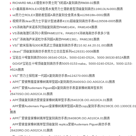
RICHARD MILLE理查米尔男士陀飞轮超A复刻高仿RM38-02腕表
C+最高版本ROLEX间金黑水鬼劳力士潜航者型顶级复刻高仿116613LN-0001腕表
vs劳力士ROLEX潜航者型超A高仿复刻全金黑水鬼m126618ln-0002腕表
视频评测clean劳力士宇宙计型迪通拿4131超级复刻高仿手表m126508-0005腕表
VS沛纳海庐米诺系列顶级复刻高仿PAM01404，PAM1404腕表
VS沛纳海潜行系列小青铜PAM01074，PAM1074沛纳海高仿手表多少钱
VS厂沛纳海庐米诺杜尔系列超A高仿PAM01381，PAM1381腕表
VS厂欧米茄海马300米黑武士顶级复刻高仿手表210.92.44.20.01.003腕表
clean厂顶级复刻高仿手表劳力士日志型系列m126331-0008腕表
宝珀五十噚复刻高仿5000-36S40-O52A，5000-0240-O52A，5000-36S30-B52A腕表
GO/GF宝珀五十噚顶级复刻高仿手表5005-0153-naba，5000-0240-O52A，5000-1153-
H52A腕表
VS厂劳力士探险家一代超A复刻高仿手表m124270-0001腕表
APF厂爱彼熊猫皇家橡树离岸型超A复刻高仿26400SO.OO.A002CA.01腕表
APF厂爱彼Audemars Piguet超A复刻高仿手表皇家橡树离岸型系列
26470SO.OO.A002CA.01腕表
APF顶级复刻高仿爱彼皇家橡树离岸型手表26402CB.OO.A010CA.01腕表
APF爱彼Audemars Piguet皇家橡树离岸型超A高仿copy复刻手表26238CE.OO.1300CE.0
腕表
APF厂爱彼皇家橡树离岸型复刻高仿手表26408OR.OO.A010CA.01腕表
APF爱彼皇家橡树离岸型顶级复刻 replica爱彼Audemars Piguet高仿手表
26420RO.OO.A002CA.01腕表