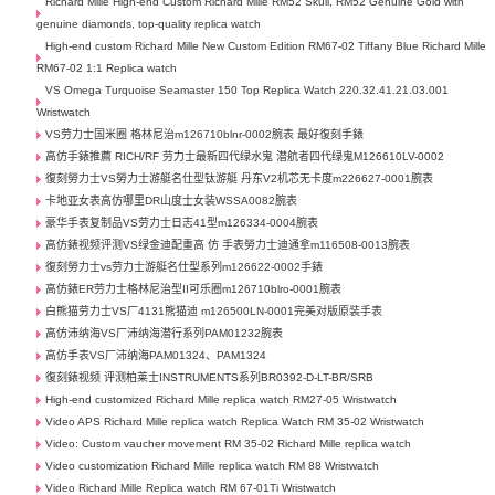
Richard Mille High-end Custom Richard Mille RM52 Skull, RM52 Genuine Gold with
genuine diamonds, top-quality replica watch
High-end custom Richard Mille New Custom Edition RM67-02 Tiffany Blue Richard Mille
RM67-02 1:1 Replica watch
VS Omega Turquoise Seamaster 150 Top Replica Watch 220.32.41.21.03.001
Wristwatch
VS劳力士国米圈 格林尼治m126710blnr-0002腕表 最好復刻手錶
高仿手錶推薦 RICH/RF 劳力士最新四代绿水鬼 潜航者四代绿鬼M126610LV-0002
復刻勞力士VS勞力士游艇名仕型钛游艇 丹东V2机芯无卡度m226627-0001腕表
卡地亚女表高仿哪里DR山度士女装WSSA0082腕表
豪华手表复制品VS劳力士日志41型m126334-0004腕表
高仿錶视频评测VS绿金迪配重高 仿 手表勞力士迪通拿m116508-0013腕表
復刻勞力士vs劳力士游艇名仕型系列m126622-0002手錶
高仿錶ER劳力士格林尼治型II可乐圈m126710blro-0001腕表
白熊猫劳力士VS厂4131熊猫迪 m126500LN-0001完美对版原装手表
高仿沛纳海VS厂沛纳海潜行系列PAM01232腕表
高仿手表VS厂沛纳海PAM01324、PAM1324
復刻錶视频 评测柏莱士INSTRUMENTS系列BR0392-D-LT-BR/SRB
High-end customized Richard Mille replica watch RM27-05 Wristwatch
Video APS Richard Mille replica watch Replica Watch RM 35-02 Wristwatch
Video: Custom vaucher movement RM 35-02 Richard Mille replica watch
Video customization Richard Mille replica watch RM 88 Wristwatch
Video Richard Mille Replica watch RM 67-01Ti Wristwatch