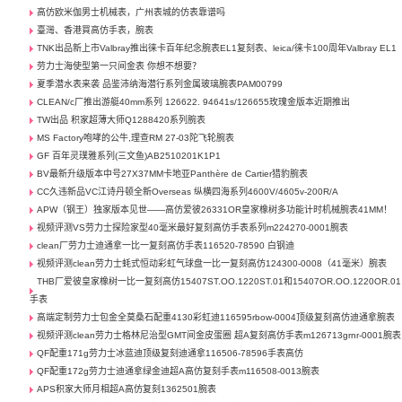
高仿欧米伽男士机械表，广州表城的仿表靠谱吗
臺灣、香港買高仿手表，腕表
TNK出品新上市Valbray推出徕卡百年纪念腕表EL1复刻表、leica/徕卡100周年Valbray EL1
劳力士海使型第一只间金表 你想不想要？
夏季潜水表来袭 品鉴沛纳海潜行系列金属玻璃腕表PAM00799
CLEAN/c厂推出游艇40mm系列 126622. 94641s/126655玫瑰金版本近期推出
TW出品 积家超薄大师Q1288420系列腕表
MS Factory咆哮的公牛,理查RM 27-03陀飞轮腕表
GF 百年灵璞雅系列(三文鱼)AB2510201K1P1
BV最新升级版本中号27X37MM卡地亚Panthère de Cartier猎豹腕表
CC久违新品VC江诗丹顿全新Overseas 纵横四海系列4600V/4605v-200R/A
APW（钢王）独家版本见世——高仿爱彼26331OR皇家橡树多功能计时机械腕表41MM！
视频评测VS劳力士探险家型40毫米最好复刻高仿手表系列m224270-0001腕表
clean厂劳力士迪通拿一比一复刻高仿手表116520-78590 白钢迪
视频评测clean劳力士蚝式恒动彩虹气球盘一比一复刻高仿124300-0008（41毫米）腕表
THB厂爱彼皇家橡树一比一复刻高仿15407ST.OO.1220ST.01和15407OR.OO.1220OR.01
手表
高端定制劳力士包金全莫桑石配重4130彩虹迪116595rbow-0004顶级复刻高仿迪通拿腕表
视频评测clean劳力士格林尼治型GMT间金皮蛋圈 超A复刻高仿手表m126713grnr-0001腕表
QF配重171g劳力士冰蓝迪顶级复刻迪通拿116506-78596手表高仿
QF配重172g劳力士迪通拿绿金迪超A高仿复刻手表m116508-0013腕表
APS积家大师月相超A高仿复刻1362501腕表