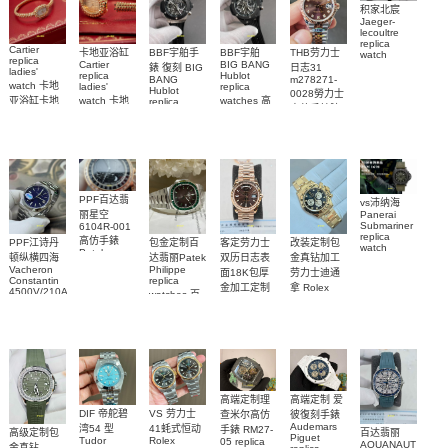
积家北宸
Jaeger-
lecoultre
replica
Cartier
BBF宇舶手
BBF宇舶
THB劳力士
卡地亚浴缸
watch
replica
BIG BANG
Cartier
Q9078640
錶 復刻 BIG
日志31
ladies'
Hublot
replica
積家高仿手
BANG
m278271-
watch 卡地
replica
ladies'
Hublot
0028勞力士
錶腕表
watches 高
亚浴缸卡地
watch 卡地
replica
高仿手錶腕
watch
仿手錶
亞 復刻手錶
亞高仿手錶
441.NM.1171.RX
表
441.CI.1171.RX
WJBA0067
WGBA0070
腕表
腕表
腕表
腕表
PPF百达翡
vs沛纳海
丽星空
Panerai
Submariner
6104R-001
replica
高仿手錶
客定劳力士
改装定制包
PPF江诗丹
包金定制百
watch
Patek
双历日志表
金真钻加工
顿纵横四海
达翡丽Patek
PAM01698
Philippe
Vacheron
Philippe
沛納海高仿
面18K包厚
劳力士迪通
replica
Constantin
replica
手錶
金加工定制
拿 Rolex
watches 腕
4500V/210A-
watches 百
PAM1698
Daytona
勞力士包金
B128
表
達翡麗高仿
replica
腕表
Replica
復刻手錶
watch
手錶
watch 高仿
Rolex
custom gold
5711/113P-
replica
手錶表
and
001腕表
watch
diamonds
m126508-
0003腕表
高端定制理
高端定制 爱
DIF 帝舵碧
VS 劳力士
查米尔高仿
彼復刻手錶
Audemars
湾54 型
41蚝式恒动
手錶 RM27-
高级定制包
百达翡丽
Piguet
Tudor
Rolex
05 replica
AQUANAUT
金真钻