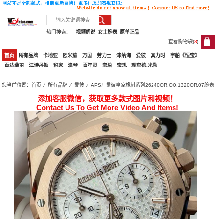
热门搜索：
视频解说
女士腕表
原单正品
查看购物袋(
8
)
8
首页
所有品牌
卡地亚
欧米茄
万国
劳力士
沛纳海
爱彼
真力时
宇舶《恒宝》
百达翡丽
江诗丹顿
积家
浪琴
百年灵
宝珀
宝玑
理查德.米勒
您当前位置：
首页
⁄
所有品牌
⁄
爱彼
⁄ APS厂爱彼皇家橡树系列26240OR.OO.1320OR.07腕表
添加客服微信，获取更多款式图片和视频！
Contact Us To Get More Video And Items!