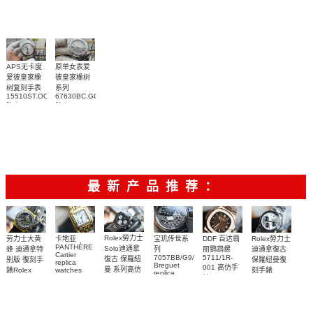
腕表
岸型复刻手
腕表
26240ST.OO.1320ST.07
表
腕表
26420IO.OO.A009CA.01
腕表
APS无卡度
原单女表爱
爱彼皇家橡
彼皇家橡树
树复刻手表
系列
15510ST.OO.1320ST.08
67630BC.GG.1312BC.01
腕表
腕表
最新产品推荐：
Rolex勞力士
劳力士大黄
卡地亚
宝玑传世系
DDF 百达翡
Rolex勞力士
PANTHÈRE
Solo迪通拿
蜂 迪通拿特
列
丽鹦鹉螺
迪通拿復古
Cartier
7057BB/G9/9W6
5711/1R-
復古 保羅紐
别版 復刻手
保羅紐曼復
replica
Breguet
001 高仿手
曼 系列高仿
錶Rolex
watches
刻手錶
replica
WJPN0016
錶 Patek
Bumblebee
Rolex Paul
復刻手錶
watches 寶
blaken
Philippe
Newman
卡地亞復刻
璣高仿手錶
Daytona
Nautilus
replica
手錶 腕表
Replica
replica
watch
腕表
Watch
watch