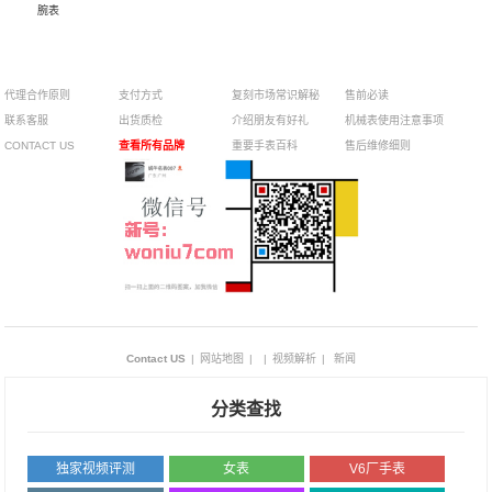
腕表
5900
代理合作原则
支付方式
复刻市场常识解秘
售前必读
联系客服
出货质检
介绍朋友有好礼
机械表使用注意事项
CONTACT US
查看所有品牌
重要手表百科
售后维修细则
Contact US
|
网站地图
|
|
视频解析
|
新闻
分类查找
独家视频评测
女表
V6厂手表