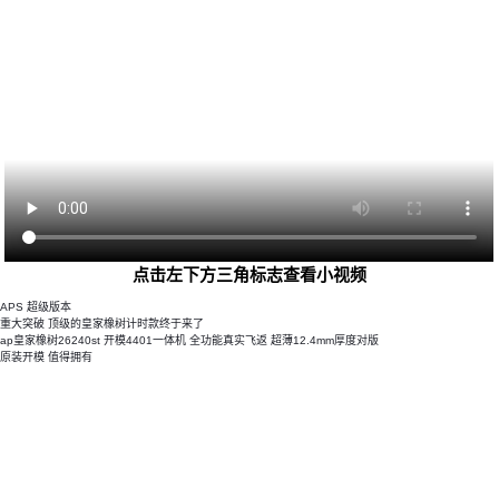
点击左下方三角标志查看小视频
APS 超级版本
重大突破 顶级的皇家橡树计时款终于来了
ap皇家橡树26240st 开模4401一体机 全功能真实飞返 超薄12.4mm厚度对版
原装开模
值得拥有