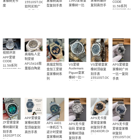
家橡树最好
136G爱彼皇
家橡树离岸
家橡树无卡
CODE
15510ST.OO.1320ST.10
复刻高仿手
家橡树一比
型复刻手表
度
11.59系列
如何买到广
26408OR.OO.A010CA.01
26240OR.OO.1320OR.05
表
一复刻克隆
26397CR.OO.D00
州最顶级复
15407BC.GG.1224BC.01
腕表
顶级1:1复刻
复刻腕表网
手表
刻表腕表
腕表
15510OR.OO.D315CR.02
手表腕表
站
腕表
视频评测
高端私人定
APF爱彼
制爱彼
CODE
AP15416限
VS爱彼皇家
高端定制包
VS爱彼
APS爱彼皇
11.59系列
量版白陶瓷
Audemars
橡树顶级复
金加工爱彼
家橡树广州
26393CR.OO.A008KB.01
Piguet皇家
腕表小贵几
顶级复刻腕
刻手表
皇家橡树系
一比一复刻
橡树一比一
万
15510ST.OO.1320ST.06
表
列
手表
腕表
复刻手表
26331OR.OO.1220OR.01
15451ST.ZZ.1256
15510ST.OO.1320ST.10
腕表
腕表
腕表
APP爱彼皇
APS无卡度
ZF爱彼皇家
家橡树离岸
爱彼皇家橡
APS 4401
APS无卡度
APS无卡度
橡树最好复
一体机芯飞
型顶级复刻
树复刻手表
砝码 爱彼皇
爱彼皇家橡
26240OR.OO.D404CR.02
刻手表
返计时爱彼
高仿手表
家橡树顶级
树复刻
16202PT.OO.1240PT.01
腕表
15605SK.OO.A350CA.01
皇家橡树离
15510ST.OO.1320
复刻手表
腕表