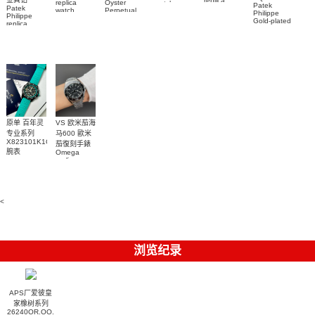
replica
replica
Oyster
watch
Patek
Patek
watches
watch
Perpetual
Richard
Philippe
Philippe
26579CB.OO.1225CB.01
M79000-
replica
Mille RM 27-
Gold-plated
replica
腕表
watch
0001 高仿手
real
05腕表
watch百达翡
m134303-
diamonds
錶腕表
0001高仿手
丽
Replica
watch
AQUANAUT
錶腕表
5268/461G-
5267/200A-
001包金真
011復刻手錶
钻 腕表
腕表
原单 百年灵
VS 欧米茄海
专业系列
马600 歐米
X823101K1C1S1
茄復刻手錶
腕表
Omega
replica
watches
217.30.42.21.01.001
腕表
<
浏览纪录
APS厂爱彼皇
家橡树系列
26240OR.OO.1320OR.07