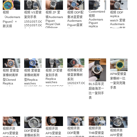
Customized
视频 DDF配
视频 VS爱彼
视频 DDF
视频
视频 ZF 爱
视频
replica
重冰蓝爱彼
复刻手表
（Audemars
彼Audemars
Audemars
watch 爱彼
Audemars
Piguet
15510ST.OO.1320ST.06，
Piguet）×
Piguet
Audemars
Royal Oak
Piguet皇家
15510ST.OO.1320ST.09
斯沃琪
replica
Offshore
Piguet皇家
Audemars
橡树Replica
watches 皇
（Swatch）
replica
Piguet
橡树系列
watch
watch
家橡树系列
replica
最新联名推
15510BC.OO.1320BC.02
15510ST.OO.1320
15710ST.OO.A002CA.01
watch
15416CE.OO.1225CE.01
出的 Royal
腕表
腕表
腕表
腕表
Pop
Bioceramic
系列怀表
视频複刻爱
视频 爱彼皇
视频 ZF爱彼
视频 爱彼皇
APW爱彼皇
彼皇家橡树
家橡树离岸
复刻手表
家橡树离岸
家橡树一比
Replica
系列
型Cloned
型Replica
watches
一复刻克隆
16202XT.OO.1240XT.01
Replica
watches
BLS百年灵
26240ST.OO.1320ST.08，
watch
26405CE.OO.A030CA.01
手錶
手表
超级海洋一
26471SR.OO.D101CR.01
26240ST.OO.1320ST.05
腕表
15553BA.OO.135
比一复刻手
腕表
腕表
腕表
表
U17375211B1S1
腕表
视频评测
视频评测
视频评测
视频评测
视频评测
DDF爱彼皇
THB爱彼皇
DDF配重
APS爱彼皇
APS爱彼皇
APP爱彼
家橡树系列