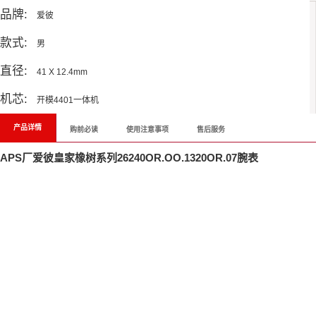
品牌:
爱彼
款式:
男
直径:
41 X 12.4mm
机芯:
开模4401一体机
产品详情
购前必读
使用注意事项
售后服务
APS厂爱彼皇家橡树系列26240OR.OO.1320OR.07腕表