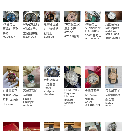
VS劳力士日
VS劳力士蚝
劳真钻包金
ZF爱彼皇家
VS劳力士
万国葡萄牙
Submariner
Iwc replica
志型41 高仿
式恒动 勞力
力士迪通拿
橡树女表
116610LV-
watches
67650
手錶
士復刻手錶
彩虹迪
IW371604
0002 勞力士
67651腕表
m126334-
m134303-
116595
萬國 高仿手
綠水鬼高仿
0002 Rolex
0001 Rolex
Audemars
RBOW 高仿
錶 腕表
Replica
Oyster
Piguet
手錶(绿水
手表腕錶
Perpetual
Replica
watch 腕表
鬼)Rolex
replica
Replica
watch 愛彼
Rolex watch
Green Dial
watch 腕表
高仿手錶
Rainbow
(Green
Submariner)
Replica
watch
定制高奢款
百达翡丽
Patek
PPM Rolex
包金加工 百
百達翡麗克
高端定制百
卡地亚蓝气
Philippe
Daytona
Nautilus
达翡丽鹦鹉
隆手錶 高端
达翡丽
球 Cartier
Hidden
replica
Patek
replica
螺女表
定制 百达翡
Edition
watch
Philippe
watch
Moissan
Patek
5711/111P-
丽 clone
replica
WJBB0033
Diamond
Philippe
Patek
001 百達翡
watches
Replica
卡地亞藍氣
replica
Philippe
5711/113P-
麗高仿手錶
Watch
watch
球高仿手錶
replica
001腕表百
7118/1R-
腕表
watches
腕表
010腕表
達翡麗復刻
5723/112R-
001腕表
手錶