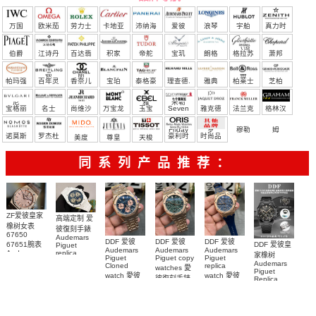
万国
欧米茄
劳力士
卡地亚
沛纳海
爱彼
浪琴
宇舶
真力时
（恒
伯爵
江诗丹
百达翡
积家
帝舵
宝玑
朗格
格拉苏
萧邦
宝）
顿
丽
蒂
帕玛强
百年灵
香奈儿
宝珀
泰格豪
理查德.
雅典
柏莱士
芝柏
尼
雅
米勒
宝格丽
名士
尚维沙
万宝龙
玉宝
Seven
雅克德
法兰克
格林汉
Friday
罗
穆勒
姆
诺莫斯
罗杰杜
豪利时
时尚品
美度
尊皇
天梭
彼
牌/原单
同系列产品推荐：
ZF爱彼皇家
高端定制 爱
橡树女表
彼復刻手錶
67650
Audemars
DDF 爱彼
DDF 爱彼
DDF 爱彼
67651腕表
DDF 爱彼皇
Piguet
Audemars
Audemars
Audemars
Audemars
replica
家橡树
Piguet
Piguet copy
Piguet
Piguet
watches
Audemars
Cloned
replica
watches 愛
Replica
26579CB.OO.1225CB.01
Piguet
watch 愛彼
watch 愛彼
watch 愛彼
腕表
彼復刻手錶
Replica
高仿手錶
高仿手錶
watch
26240OR.OO.1320OR.08
99999
高仿手錶
99999
26240CE.OO.122
26239OR.OO.1220OR.01
26240OR.OO.D315CR.02
腕表
26240CE.OO.122
腕表
腕表
腕表
1